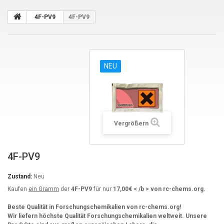
4F-PV9
4F-PV9
NEU
Vergrößern
4F-PV9
Zustand:
Neu
Kaufen
ein Gramm
der
4F-PV9
für nur
17,00€ < /b > von rc-chems.org.
Beste Qualität in Forschungschemikalien von rc-chems.org!
Wir liefern höchste Qualität Forschungschemikalien weltweit. Unsere