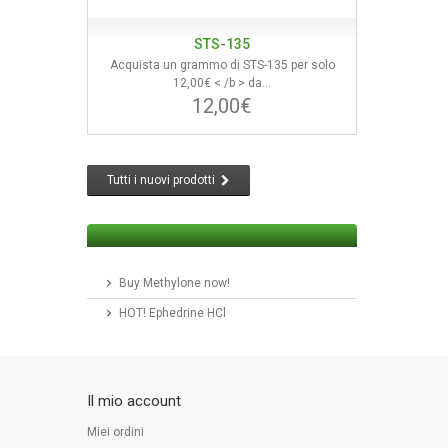
STS-135
Acquista un grammo di STS-135 per solo
12,00€ < /b > da...
12,00€
Tutti i nuovi prodotti
Buy Methylone now!
HOT! Ephedrine HCl
Il mio account
Miei ordini