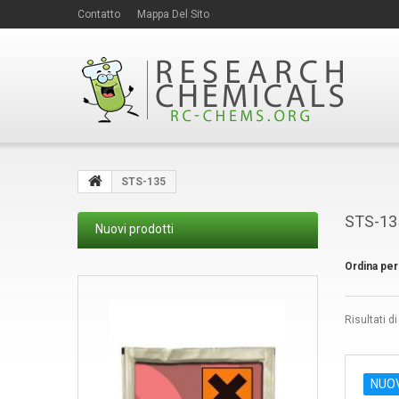
Contatto
Mappa Del Sito
STS-135
STS-1
Nuovi prodotti
Ordina per
Risultati d
NUO