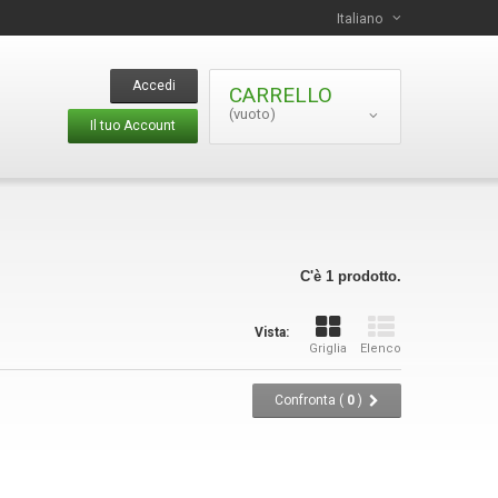
Italiano
Accedi
CARRELLO
(vuoto)
Il tuo Account
C'è 1 prodotto.
Vista:
Griglia
Elenco
Confronta (
0
)