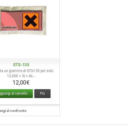
STS-135
Vista rapida
ta un grammo di STS-135 per solo
12,00€ < /b > da...
12,00€
giungi al carrello
Più
ngi al confronto