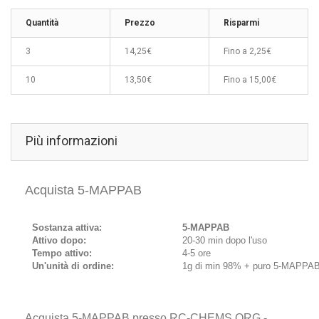
Quantità
Prezzo
Risparmi
3
14,25€
Fino a
2,25€
10
13,50€
Fino a
15,00€
Più informazioni
Acquista 5-MAPPAB
Sostanza attiva:
5-MAPPAB
Attivo dopo:
20-30 min dopo l'uso
Tempo attivo:
4-5 ore
Un'unità di ordine:
1g di min 98% + puro 5-MAPPA
Acquista 5-MAPPAB presso RC-CHEMS.ORG -