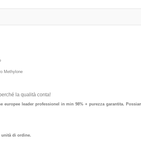
o
ro Methylone
ché la qualità conta!
 europee leader professionel in min 98% + purezza garantita. Possiamo f
 unità di ordine.