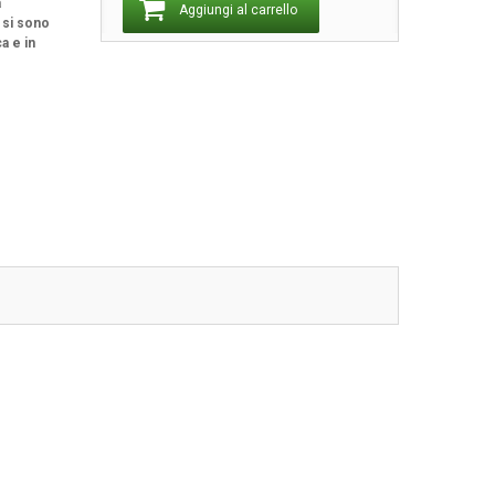
a
Aggiungi al carrello
 si sono
a e in