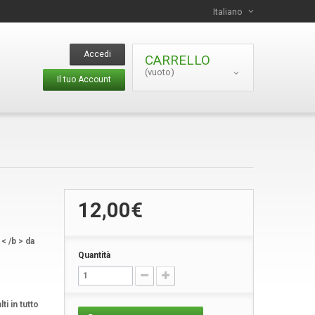
Italiano
Accedi
CARRELLO
(vuoto)
Il tuo Account
12,00€
< /b > da
Quantità
ti in tutto