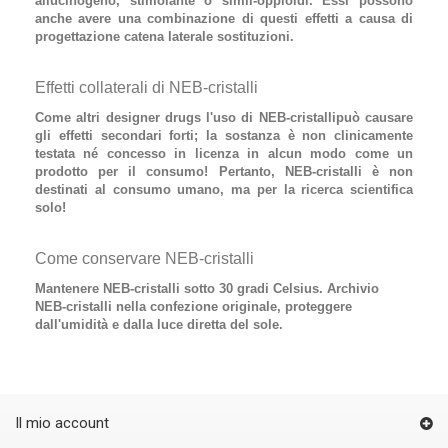
allucinogeno, stimolante o simil-oppioidi. Essi possono
anche avere una combinazione di questi effetti a causa di
progettazione catena laterale sostituzioni.
Effetti collaterali di NEB-cristalli
Come altri designer drugs l'uso di
NEB-cristalli
può causare
gli effetti secondari forti; la sostanza è non clinicamente
testata né concesso in licenza in alcun modo come un
prodotto per il consumo! Pertanto, NEB-cristalli è non
destinati al consumo umano, ma per la ricerca scientifica
solo!
Come conservare NEB-cristalli
Mantenere NEB-cristalli sotto 30 gradi Celsius. Archivio
NEB-cristalli nella confezione originale, proteggere
dall'umidità e dalla luce diretta del sole.
Il mio account