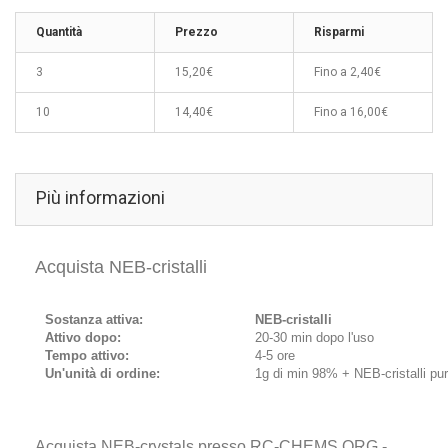
Quantità
Prezzo
Risparmi
3
15,20€
Fino a
2,40€
10
14,40€
Fino a
16,00€
Più informazioni
Acquista NEB-cristalli
Sostanza attiva:
NEB-cristalli
Attivo dopo:
20-30 min dopo l'uso
Tempo attivo:
4-5 ore
Un'unità di ordine:
1g di min 98% + NEB-cristalli pur
Acquista NEB-crystals presso RC-CHEMS.ORG -