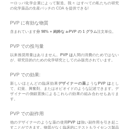
ーロッパ化学企業によって製造。我々 はすべての私たちの研究
の化学薬品の生産バッチの COA を提供できる!
PVP に有効な物質
含まれています
分 98% + 純粋な a-PVP の 1 グラム
注文単位。
PVP での投与量
以来推奨用量はありません。
PVP は
人間の消費のためではない
が、研究目的のための化学研究としてのみ販売されています。
PVP での効果:
新しいほとんどの臨床効果
デザイナーの薬
ような
PVP は
とし
て、幻覚、興奮剤、またはオピオイドのような記述できます。デ
ザイナーの側鎖置換によるこれらの効果の組み合わせもありま
す。
PVP での副作用
他のデザイナーのような薬の使用
PVP は
強い副作用を引き起こ
すことができます。物質がなく臨床的にテストもライセンス製品