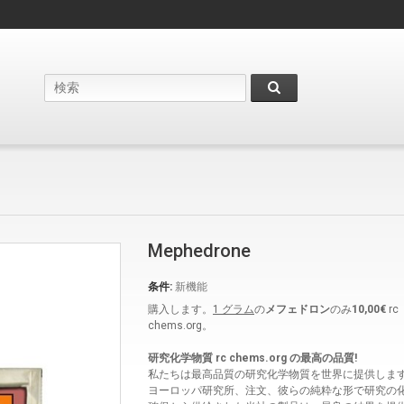
Mephedrone
条件:
新機能
購入します。
1 グラム
の
メフェドロン
のみ
10,00€
rc
chems.org。
研究化学物質 rc chems.org の最高の品質!
私たちは最高品質の研究化学物質を世界に提供しま
ヨーロッパ研究所、注文、彼らの純粋な形で研究の