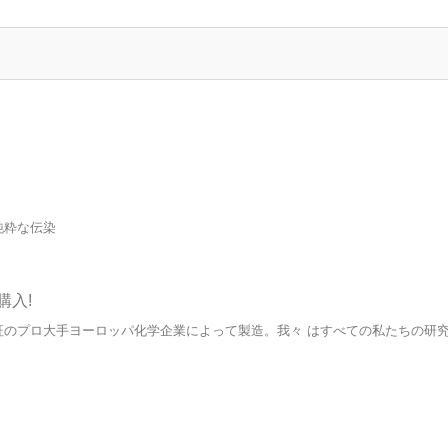
 の純粋な伝染
購入!
度保証のプロ大手ヨーロッパ化学企業によって製造。我々 はすべての私たちの研究
。