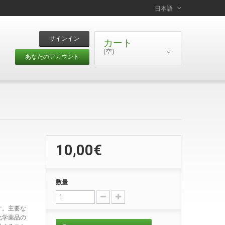
日本語
サインイン
カート
(空)
あなたのアカウント
10,00€
数量
す。主要な
化学薬品の