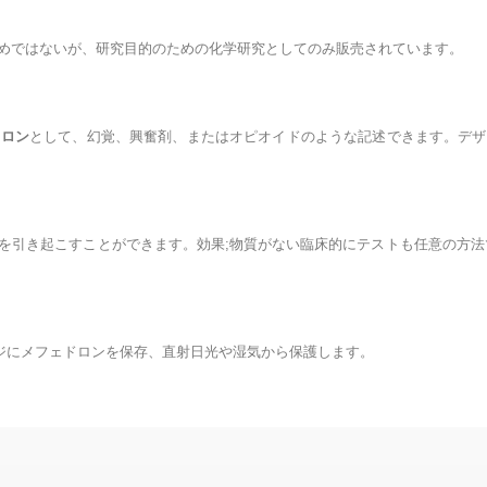
めではないが、研究目的のための化学研究としてのみ販売されています。
ドロン
として、幻覚、興奮剤、またはオピオイドのような記述できます。デザ
を引き起こすことができます。効果;物質がない臨床的にテストも任意の方法
!
ージにメフェドロンを保存、直射日光や湿気から保護します。