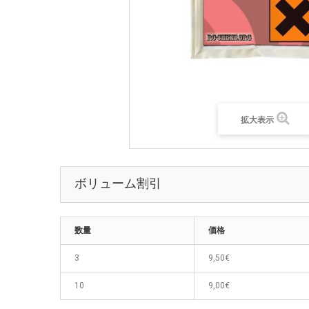
拡大表示
ボリューム割引
数量
価格
3
9,50€
10
9,00€