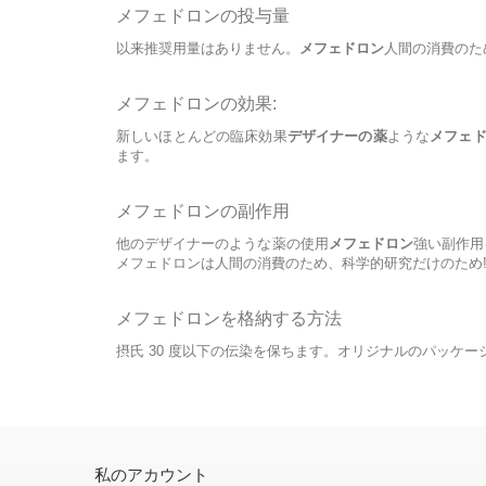
メフェドロンの投与量
以来推奨用量はありません。
メフェドロン
人間の消費のた
メフェドロンの効果:
新しいほとんどの臨床効果
デザイナーの薬
ような
メフェ
ます。
メフェドロンの副作用
他のデザイナーのような薬の使用
メフェドロン
強い副作用
メフェドロンは人間の消費のため、科学的研究だけのため
メフェドロンを格納する方法
摂氏 30 度以下の伝染を保ちます。オリジナルのパッケ
私のアカウント