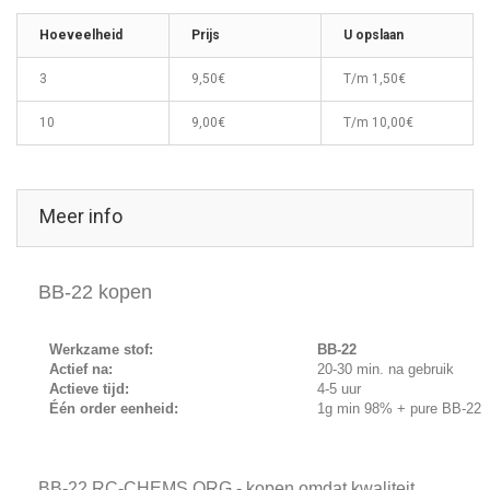
Hoeveelheid
Prijs
U opslaan
3
9,50€
T/m
1,50€
10
9,00€
T/m
10,00€
Meer info
BB-22 kopen
Werkzame stof:
BB-22
Actief na:
20-30 min. na gebruik
Actieve tijd:
4-5 uur
Één order eenheid:
1g min 98% + pure BB-22
BB-22 RC-CHEMS.ORG - kopen omdat kwaliteit