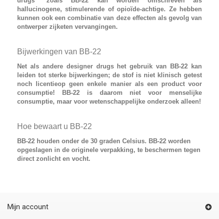
drugs"
zoals
BB-22
kan worden omschreven als
hallucinogene, stimulerende of opioïde-achtige. Ze hebben
kunnen ook een combinatie van deze effecten als gevolg van
ontwerper zijketen vervangingen.
Bijwerkingen van BB-22
Net als andere designer drugs het gebruik van
BB-22
kan
leiden tot sterke bijwerkingen; de stof is niet klinisch getest
noch licentieop geen enkele manier als een product voor
consumptie! BB-22 is daarom niet voor menselijke
consumptie, maar voor wetenschappelijke onderzoek alleen!
Hoe bewaart u BB-22
BB-22 houden onder de 30 graden Celsius. BB-22 worden
opgeslagen in de originele verpakking, te beschermen tegen
direct zonlicht en vocht.
Mijn account