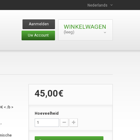
Nederlands
Aanmelden
WINKELWAGEN
(leeg)
Uw Account
45,00€
€ < /b >
Hoeveelheid
c-
emische