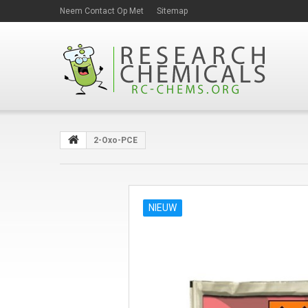
Neem Contact Op Met
Sitemap
2-Oxo-PCE
NIEUW