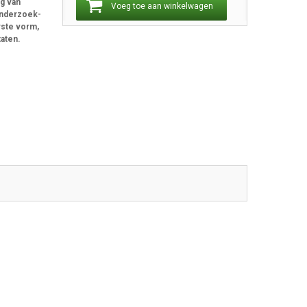
ig van
Voeg toe aan winkelwagen
onderzoek-
rste vorm,
taten.