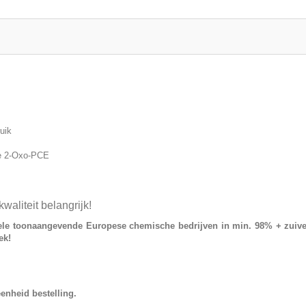
uik
e 2-Oxo-PCE
iteit belangrijk!
ele toonaangevende Europese chemische bedrijven in min. 98% + zuive
ek!
enheid bestelling.