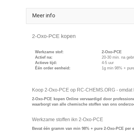
Meer info
2-Oxo-PCE kopen
Werkzame stof:
2-Oxo-PCE
Actief na:
20-30 min. na gebr
Actieve tijd:
4-5 uur
Één order eenheid:
1g min 98% + pur
Koop 2-Oxo-PCE op RC-CHEMS.ORG - omdat kwal
2-Oxo-PCE kopen
Online vervaardigd door profession
waarborgt van alle chemische stoffen van ons onderzo
Werkzame stoffen ikn 2-Oxo-PCE
Bevat
één gramm van min 98% + pure 2-Oxo-PCE
per e