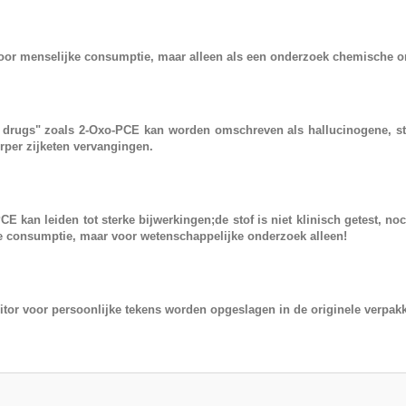
voor menselijke consumptie, maar alleen als een onderzoek chemische o
 drugs"
zoals
2-Oxo-PCE
kan worden omschreven als hallucinogene, st
rper zijketen vervangingen.
PCE
kan leiden tot sterke bijwerkingen;de stof is niet klinisch getest, no
e consumptie, maar voor wetenschappelijke onderzoek alleen!
or voor persoonlijke tekens worden opgeslagen in de originele verpakki
: