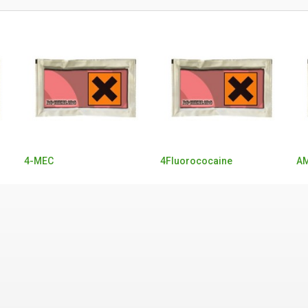
4-MEC
4Fluorococaine
AM