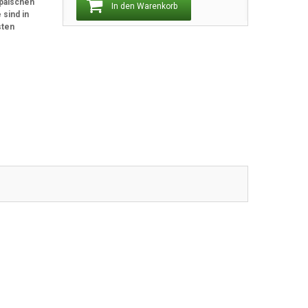
opäischen
In den Warenkorb
 sind in
sten