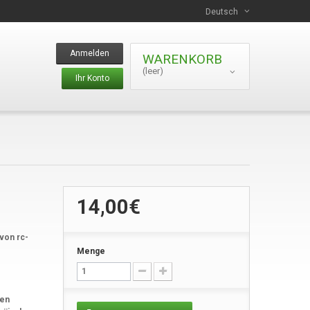
Deutsch
Anmelden
WARENKORB
(leer)
Ihr Konto
14,00€
 von rc-
Menge
ien