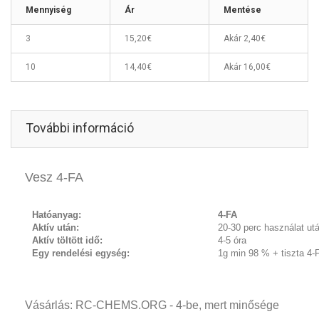
Mennyiség
Ár
Mentése
3
15,20€
Akár
2,40€
10
14,40€
Akár
16,00€
További információ
Vesz 4-FA
Hatóanyag:
4-FA
Aktív után:
20-30 perc használat ut
Aktív töltött idő:
4-5 óra
Egy rendelési egység:
1g min 98 % + tiszta 4-
Vásárlás: RC-CHEMS.ORG - 4-be, mert minősége