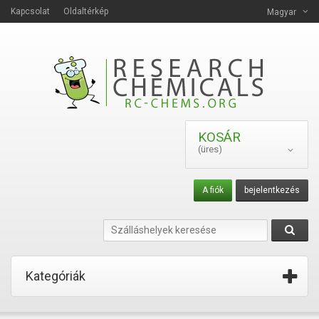
Kapcsolat
Oldaltérkép
Magyar
KOSÁR
(üres)
A fiók
bejelentkezés
Kategóriák