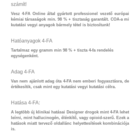
számít!
Vesz 4-FA
Online által gyártott professionel vezető európai
kémiai társaságok min. 98 % + tisztaság garantált. COA-a mi
kutatási vegyi anyagok bármely tétel is biztosítunk!
Hatóanyagok 4-FA
Tartalmaz
egy gramm min 98 % + tiszta 4-fa
rendelés
egységenként.
Adag 4-FA
Van nem ajánlott adag óta
4-FA
nem emberi fogyasztásra, de
értékesítik, csak mint egy kutatási vegyi kutatási célra.
Hatása 4-FA:
A legtöbb új klinikai hatásai
Designer drogok
mint
4-FA
lehet
leírni, mint hallucinogén, élénkítő, vagy opioid-szerű. Ezek a
hatások miatt tervező oldallánc helyettesítések kombinációja
is.