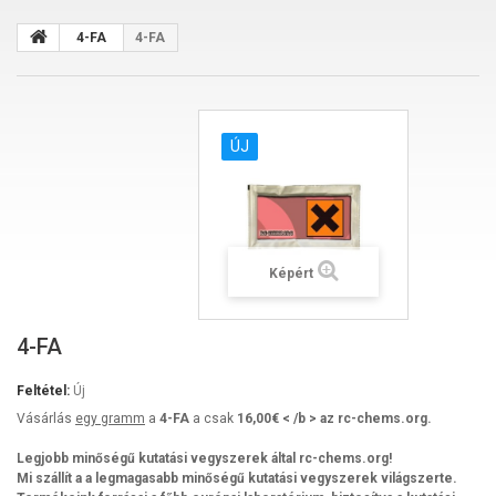
4-FA
4-FA
ÚJ
Képért
4-FA
Feltétel:
Új
Vásárlás
egy gramm
a
4-FA
a csak
16,00€ < /b > az rc-chems.org.
Legjobb minőségű kutatási vegyszerek által rc-chems.org!
Mi szállít a a legmagasabb minőségű kutatási vegyszerek világszerte.