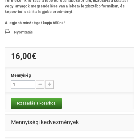
Termékeink forrásai a főbb európai laboratórium, biztosítva a kutatási
vegyi anyagok megrendelése van a lehető legtisztább formában, és
képes-ból szállít a legjobb eredményt.
A legjobb minőséget kapja tőlünk!
Nyomtatás
16,00€
Mennyiség
Hozzáadás a kosárhoz
Mennyiségi kedvezmények