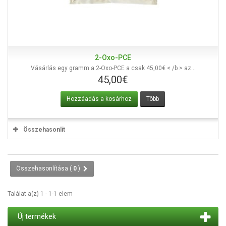
2-Oxo-PCE
Vásárlás egy gramm a 2-Oxo-PCE a csak 45,00€ < /b > az...
45,00€
Hozzáadás a kosárhoz
Több
Összehasonlít
Összehasonlítása (
0
)
Találat a(z) 1 - 1-1 elem
Új termékek