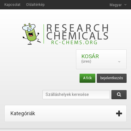
Kapcsolat
Oldaltérkép
Magyar
KOSÁR
(üres)
A fiók
bejelentkezés
Kategóriák