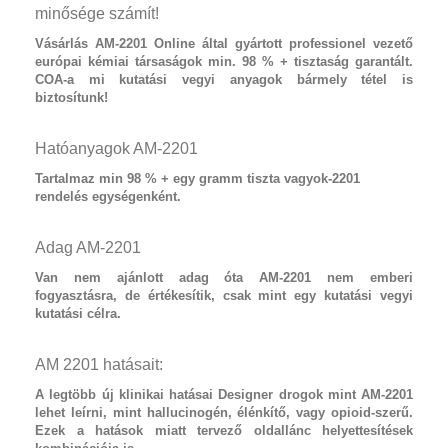
minősége számít!
Vásárlás AM-2201
Online által gyártott professionel vezető
európai kémiai társaságok min. 98 % + tisztaság garantált.
COA-a mi kutatási vegyi anyagok bármely tétel is
biztosítunk!
Hatóanyagok AM-2201
Tartalmaz
min 98 % + egy gramm tiszta vagyok-2201
rendelés egységenként.
Adag AM-2201
Van nem ajánlott adag óta
AM-2201
nem emberi
fogyasztásra, de értékesítik, csak mint egy kutatási vegyi
kutatási célra.
AM 2201 hatásait:
A legtöbb új klinikai hatásai
Designer drogok
mint
AM-2201
lehet leírni, mint hallucinogén, élénkítő, vagy opioid-szerű.
Ezek a hatások miatt tervező oldallánc helyettesítések