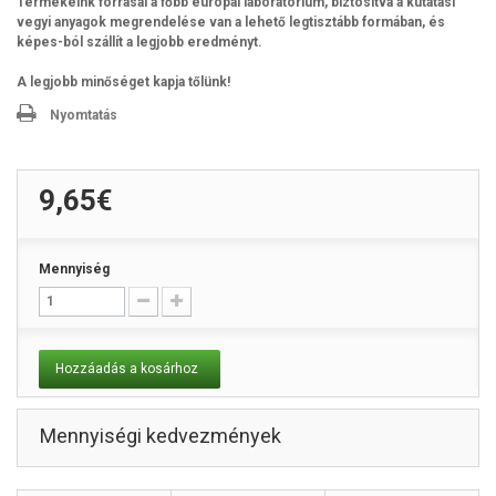
Termékeink forrásai a főbb európai laboratórium, biztosítva a kutatási
vegyi anyagok megrendelése van a lehető legtisztább formában, és
képes-ból szállít a legjobb eredményt.
A legjobb minőséget kapja tőlünk!
Nyomtatás
9,65€
Mennyiség
Hozzáadás a kosárhoz
Mennyiségi kedvezmények