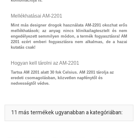
kombinációja is.
Mellékhatásai AM-2201
Mint más designer drogok használata
AM-2201
okozhat erős
mellékhatások; az anyag nincs klinikailagtesztelt és nem
engedélyezett semmilyen módon, a termék fogyasztásra! AM
2201 ezért emberi fogyasztásra nem alkalmas, de a hazai
kutatás csak!
Hogyan kell tárolni az AM-2201
Tartsa AM 2201 alatt 30 fok Celsius. AM 2201 tárolja az
eredeti csomagolásban, közvetlen napfénytől és
nedvességtől védve.
11 más termékek ugyanabban a kategóriában: