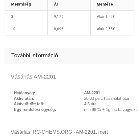
Mennyiség
Ár
Mentése
3
9,17€
Akár
1,45€
10
8,69€
Akár
9,65€
További információ
Vásárlás AM-2201
Hatóanyag:
AM-2201
Aktív után:
20-30 perc használat után
Aktív töltött idő:
4-5 óra
Egy rendelési egység:
min 98 % + 1g tiszta vagyok-
Vásárlás: RC-CHEMS.ORG - AM-2201, mert