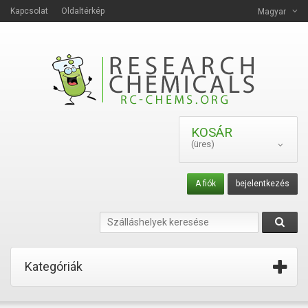
Kapcsolat
Oldaltérkép
Magyar
KOSÁR
(üres)
A fiók
bejelentkezés
Kategóriák