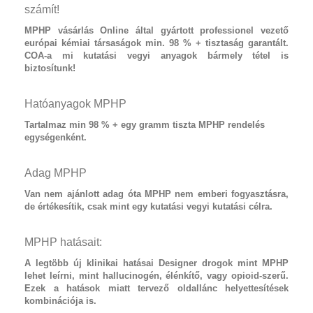
számít!
MPHP vásárlás
Online által gyártott professionel vezető
európai kémiai társaságok min. 98 % + tisztaság garantált.
COA-a mi kutatási vegyi anyagok bármely tétel is
biztosítunk!
Hatóanyagok MPHP
Tartalmaz
min 98 % + egy gramm tiszta MPHP
rendelés
egységenként.
Adag MPHP
Van nem ajánlott adag óta
MPHP
nem emberi fogyasztásra,
de értékesítik, csak mint egy kutatási vegyi kutatási célra.
MPHP hatásait:
A legtöbb új klinikai hatásai
Designer drogok
mint
MPHP
lehet leírni, mint hallucinogén, élénkítő, vagy opioid-szerű.
Ezek a hatások miatt tervező oldallánc helyettesítések
kombinációja is.