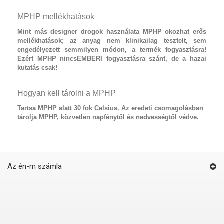
MPHP mellékhatások
Mint más designer drogok használata
MPHP
okozhat erős
mellékhatások; az anyag nem klinikailag tesztelt, sem
engedélyezett semmilyen módon, a termék fogyasztásra!
Ezért MPHP nincsEMBERI fogyasztásra szánt, de a hazai
kutatás csak!
Hogyan kell tárolni a MPHP
Tartsa MPHP alatt 30 fok Celsius. Az eredeti csomagolásban
tárolja MPHP, közvetlen napfénytől és nedvességtől védve.
Az én-m számla