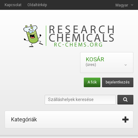
Kapcsolat
Oldaltérkép
Magyar
KOSÁR
(üres)
A fiók
bejelentkezés
Kategóriák