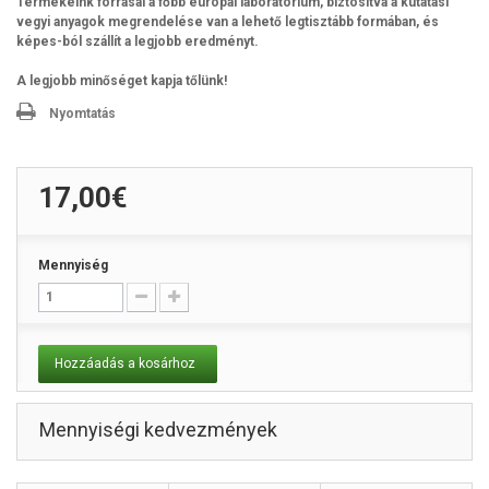
Termékeink forrásai a főbb európai laboratórium, biztosítva a kutatási
vegyi anyagok megrendelése van a lehető legtisztább formában, és
képes-ból szállít a legjobb eredményt.
A legjobb minőséget kapja tőlünk!
Nyomtatás
17,00€
Mennyiség
Hozzáadás a kosárhoz
Mennyiségi kedvezmények