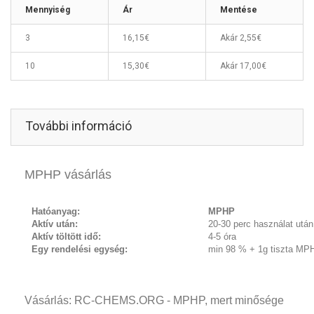
Mennyiség
Ár
Mentése
3
16,15€
Akár
2,55€
10
15,30€
Akár
17,00€
További információ
MPHP vásárlás
Hatóanyag:
MPHP
Aktív után:
20-30 perc használat után
Aktív töltött idő:
4-5 óra
Egy rendelési egység:
min 98 % + 1g tiszta MP
Vásárlás: RC-CHEMS.ORG - MPHP, mert minősége