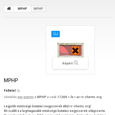
MPHP
MPHP
ÚJ
Képért
MPHP
Feltétel:
Új
Vásárlás
egy gramm
a
MPHP
a csak
17,00€ < /b > az rc-chems.org.
Legjobb minőségű kutatási vegyszerek által rc-chems.org!
Mi szállít a a legmagasabb minőségű kutatási vegyszerek világszerte.