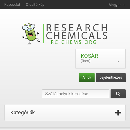
Kapcsolat
Oldaltérkép
Magyar
KOSÁR
(üres)
A fiók
bejelentkezés
Kategóriák