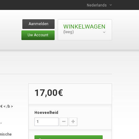
Nederlands
Aanmelden
WINKELWAGEN
(leeg)
Uw Account
17,00€
€ < /b >
Hoeveelheid
c-
emische