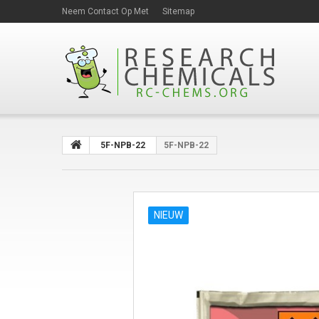
Neem Contact Op Met
Sitemap
5F-NPB-22
5F-NPB-22
NIEUW