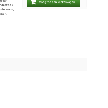
ig van
Voeg toe aan winkelwagen
onderzoek-
rste vorm,
taten.