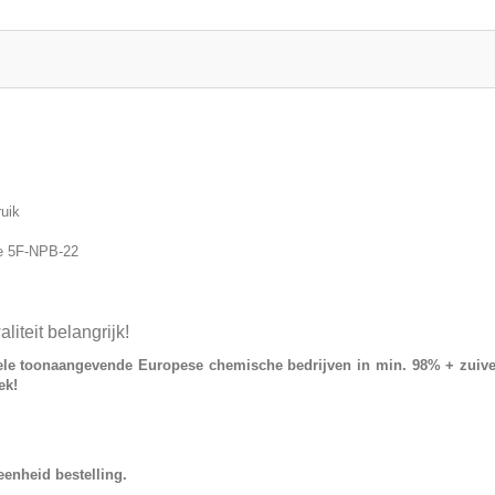
ruik
e 5F-NPB-22
eit belangrijk!
ele toonaangevende Europese chemische bedrijven in min. 98% + zuive
ek!
eenheid bestelling.