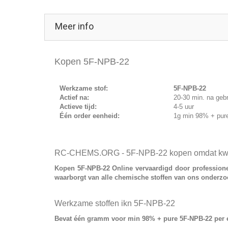
Meer info
Kopen 5F-NPB-22
Werkzame stof:
5F-NPB-22
Actief na:
20-30 min. na geb
Actieve tijd:
4-5 uur
Één order eenheid:
1g min 98% + pur
RC-CHEMS.ORG - 5F-NPB-22 kopen omdat kwalit
Kopen 5F-NPB-22
Online vervaardigd door profession
waarborgt van alle chemische stoffen van ons onderzo
Werkzame stoffen ikn 5F-NPB-22
Bevat
één gramm voor min 98% + pure 5F-NPB-22
per 