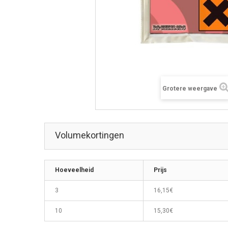
Grotere weergave
Volumekortingen
Hoeveelheid
Prijs
3
16,15€
10
15,30€