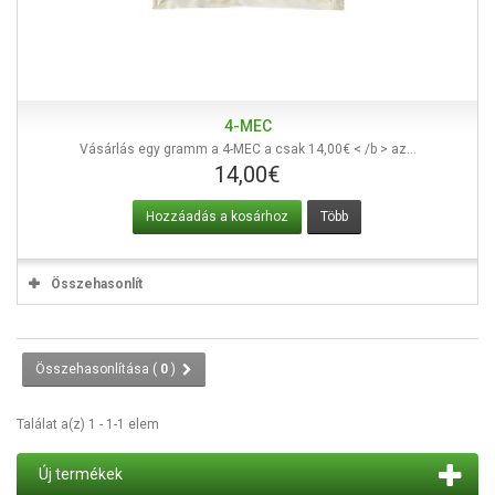
4-MEC
Vásárlás egy gramm a 4-MEC a csak 14,00€ < /b > az...
14,00€
Hozzáadás a kosárhoz
Több
Összehasonlít
Összehasonlítása (
0
)
Találat a(z) 1 - 1-1 elem
Új termékek