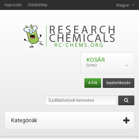
Kapcsolat
Oldaltérkép
Magyar
KOSÁR
(üres)
A fiók
bejelentkezés
Kategóriák