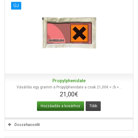
ÚJ
Propylphenidate
Vásárlás egy gramm a Propylphenidate a csak 21,00€ < /b >...
21,00€
Hozzáadás a kosárhoz
Több
Összehasonlít