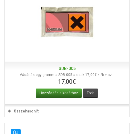
SDB-005
Vásárlás egy gramm a SDB-005 a csak 17,00€ < /b > az...
17,00€
Hozzáadás a kosárhoz
Több
Összehasonlít
ÚJ