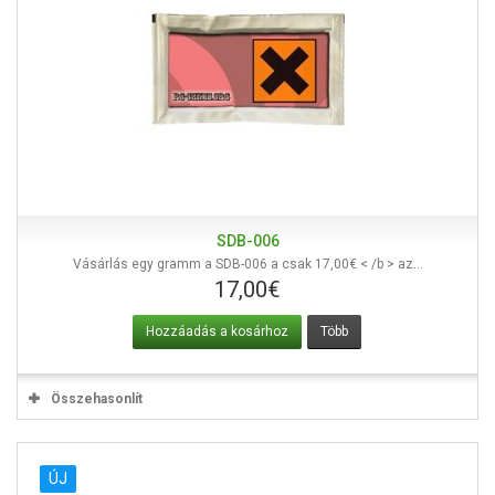
SDB-006
Vásárlás egy gramm a SDB-006 a csak 17,00€ < /b > az...
17,00€
Hozzáadás a kosárhoz
Több
Összehasonlít
ÚJ