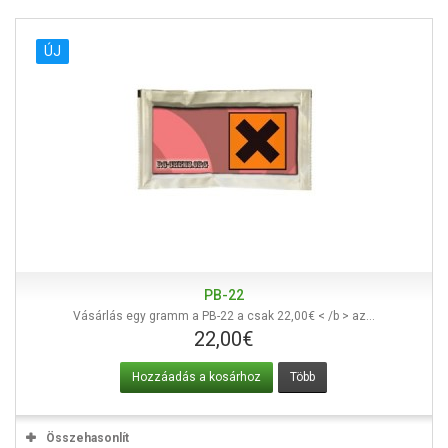
ÚJ
PB-22
Vásárlás egy gramm a PB-22 a csak 22,00€ < /b > az...
22,00€
Hozzáadás a kosárhoz
Több
Összehasonlít