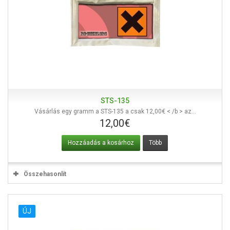
STS-135
Vásárlás egy gramm a STS-135 a csak 12,00€ < /b > az...
12,00€
Hozzáadás a kosárhoz
Több
Összehasonlít
ÚJ