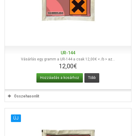
UR-144
Vásárlás egy gramm a UR-144 a csak 12,00€ < /b > az...
12,00€
Hozzáadás a kosárhoz
Több
Összehasonlít
ÚJ