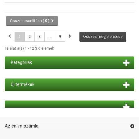
Összehasonlítása (
0
)
1
2
3
...
9
Összes megjelenítése
Találat a(z) 1 - 12 $ d elemek
Kategóriák
Új termékek
Az én-m számla