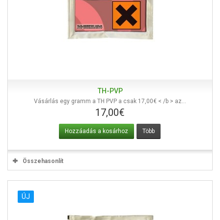
TH-PVP
Vásárlás egy gramm a TH PVP a csak 17,00€ < /b > az...
17,00€
Hozzáadás a kosárhoz
Több
Összehasonlít
ÚJ