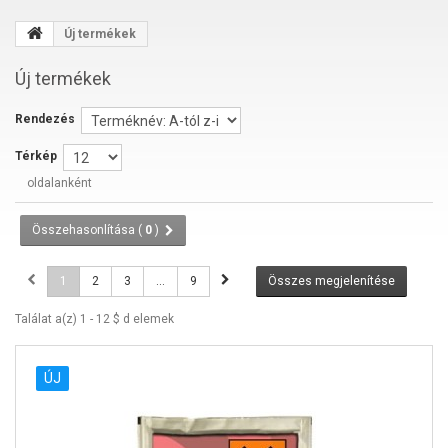
Új termékek
Új termékek
Rendezés
Térkép
oldalanként
Összehasonlítása (
0
)
1
2
3
...
9
Összes megjelenítése
Találat a(z) 1 - 12 $ d elemek
ÚJ