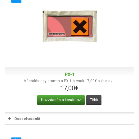
PX-1
Vásárlás egy gramm a PX-1 a csak 17,00€ < /b > az...
17,00€
Hozzáadás a kosárhoz
Több
Összehasonlít