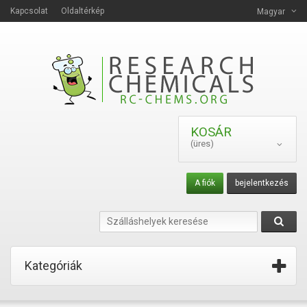
Kapcsolat
Oldaltérkép
Magyar
KOSÁR
(üres)
A fiók
bejelentkezés
Kategóriák