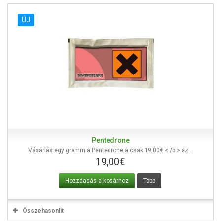
ÚJ
Pentedrone
Vásárlás egy gramm a Pentedrone a csak 19,00€ < /b > az...
19,00€
Hozzáadás a kosárhoz
Több
Összehasonlít