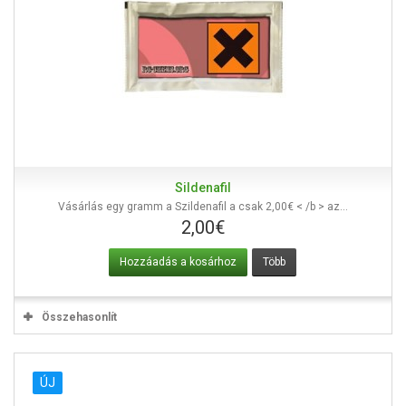
Sildenafil
Vásárlás egy gramm a Szildenafil a csak 2,00€ < /b > az...
2,00€
Hozzáadás a kosárhoz
Több
Összehasonlít
ÚJ