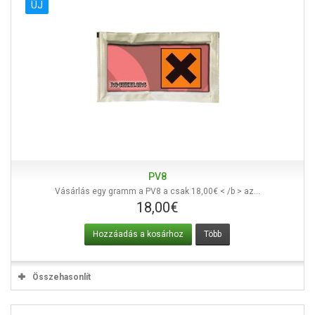
ÚJ
PV8
Vásárlás egy gramm a PV8 a csak 18,00€ < /b > az...
18,00€
Hozzáadás a kosárhoz
Több
Összehasonlít