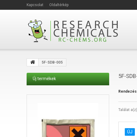
Kapcsolat
Oldaltérkép
5F-SDB-005
5F-SDB
Új termékek
Rendezés
Találat a(z
ÚJ