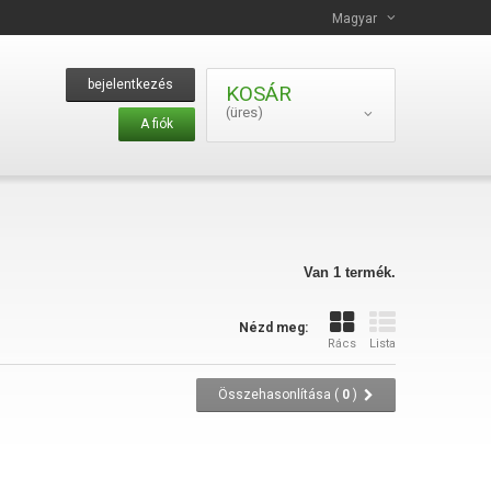
Magyar
bejelentkezés
KOSÁR
(üres)
A fiók
Van 1 termék.
Nézd meg:
Rács
Lista
Összehasonlítása (
0
)