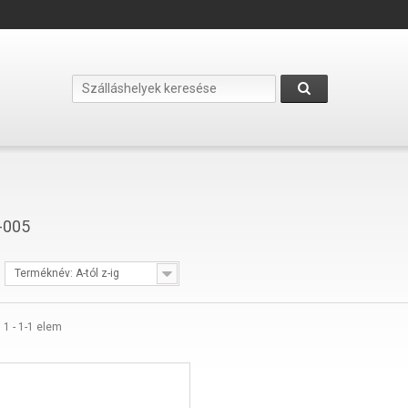
-005
Terméknév: A-tól z-ig
) 1 - 1-1 elem