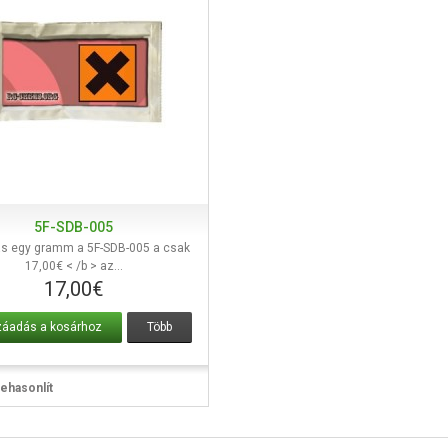
5F-SDB-005
Nézőke
ás egy gramm a 5F-SDB-005 a csak
17,00€ < /b > az...
17,00€
áadás a kosárhoz
Több
ehasonlít