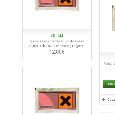
UR-144
Vásárlás egy gramm a UR-144 a csak
12,00€ < /b > az rc-chems.org.Legjobb...
12,00€
Vásárl
Hozz
Össz