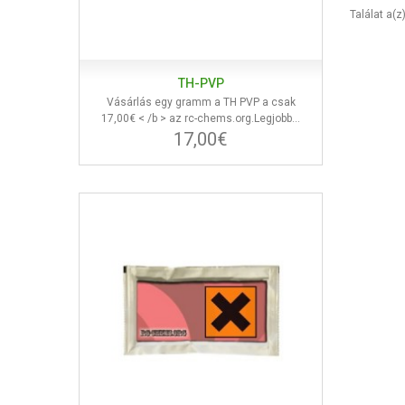
Találat a(z
TH-PVP
Vásárlás egy gramm a TH PVP a csak
17,00€ < /b > az rc-chems.org.Legjobb...
17,00€