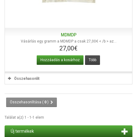
MDMDP
Vásárlás egy gramm a MDMDP a csak 27,00€ < /b > az...
27,00€
Hozzáadás a kosárhoz
Több
Összehasonlít
Összehasonlítása (
0
)
Találat a(z) 1 - 1-1 elem
Új termékek