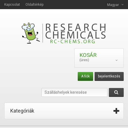
Kapcsolat
Oldaltérkép
Magyar
KOSÁR
(üres)
A fiók
bejelentkezés
Kategóriák