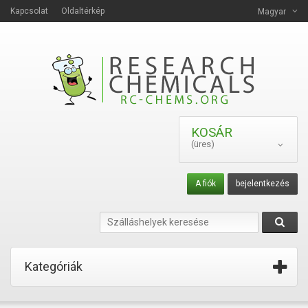
Kapcsolat
Oldaltérkép
Magyar
KOSÁR
(üres)
A fiók
bejelentkezés
Kategóriák