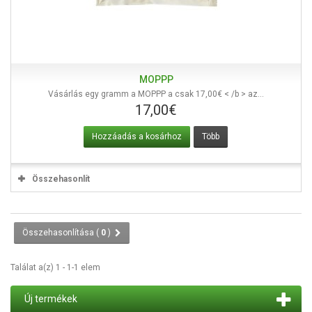
MOPPP
Vásárlás egy gramm a MOPPP a csak 17,00€ < /b > az...
17,00€
Hozzáadás a kosárhoz
Több
Összehasonlít
Összehasonlítása (
0
)
Találat a(z) 1 - 1-1 elem
Új termékek